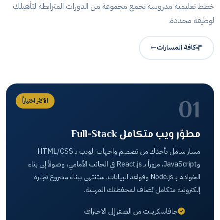
خطط تعليمية مدروسة تجمع مجموعة من الدورات المترابطة لتأهيلك
لوظيفة محددة.
كافة المسارات
01
الأكثر اختياراً
مطوّر ويب متكامل Full-Stack
مسار شامل يأخذك من تصميم واجهات الويب بـ HTML/CSS
وJavaScript، مروراً بـ React.js في الجانب الأمامي، وصولاً إلى بناء
الخوادم بـ Node.js وقواعد البيانات. ستنتهي ببناء مشروع تجارة
إلكترونية متكامل يُضاف لمحفظتك المهنية.
جافاسكريبت من الصفر إلى الاحتراف