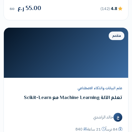
55.00 ر.ع
4.8
(142)
80
متقدم
علم البيانات والذكاء الاصطناعي
تعلم الآلة Machine Learning مع Scikit-Learn
خالد الراشدي
خ
84 درساً
21 ساعة
840