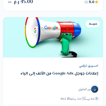
45.00 ر.ع
5.0
(1)
70
متوسط
التسويق الرقمي
إعلانات جوجل Google Ads من الألف إلى الياء
نور العلوي
ن
56 درساً
14 ساعة
863