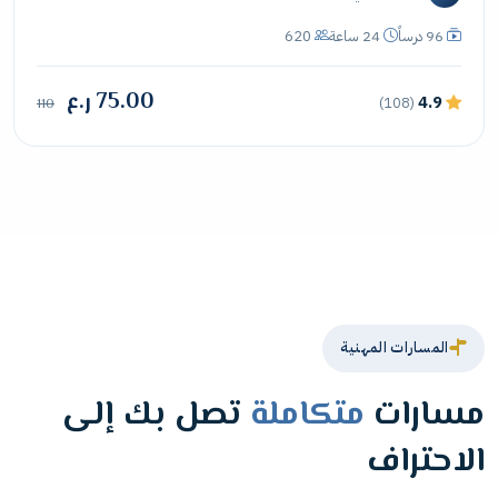
96 درساً
24 ساعة
620
75.00 ر.ع
4.9
(108)
110
المسارات المهنية
مسارات
متكاملة
تصل بك إلى
الاحتراف