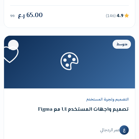
65.00 ر.ع
4.9
(146)
99
متوسط
التصميم وتجربة المستخدم
تصميم واجهات المستخدم UI مع Figma
عمر الزدجالي
ع