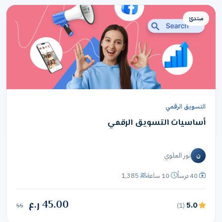
مبتدئ
التسويق الرقمي
أساسيات التسويق الرقمي
نور العلوي
ن
40 درساً
10 ساعة
1,385
45.00 ر.ع
5.0
(1)
55