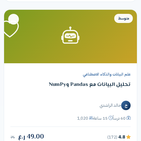
متوسط
علم البيانات والذكاء الاصطناعي
تحليل البيانات مع Pandas وNumPy
خالد الراشدي
خ
60 درساً
15 ساعة
1,020
49.00 ر.ع
4.8
(172)
75