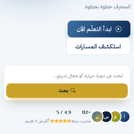
المحترف خطوة بخطوة.
ابدأ التعلّم الآن
استكشف المسارات
بحث
4.9 / 5
+112
أ
م
س
ن
متدرب نشط
أكثر من 9 تقييم