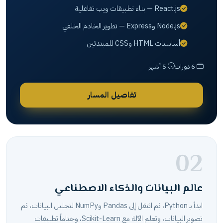
React.js — بناء تطبيقات ويب تفاعلية
Node.js وExpress — تطوير الخادم الخلفي
أساسيات HTML وCSS للمبتدئين
6 دورات
5 أشهر
تفاصيل المسار
02
عالم البيانات والذكاء الاصطناعي
ابدأ بـ Python، ثم انتقل إلى Pandas وNumPy لتحليل البيانات، ثم
تصوير البيانات، وتعلم الآلة مع Scikit-Learn، وختاماً تطبيقات