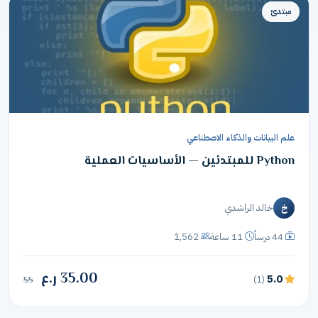
مبتدئ
علم البيانات والذكاء الاصطناعي
Python للمبتدئين — الأساسيات العملية
خالد الراشدي
خ
44 درساً
11 ساعة
1,562
35.00 ر.ع
5.0
(1)
55