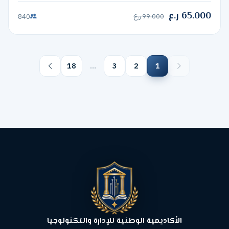
65.000 ر.ع
99.000 ر.ع
840
18
…
3
2
1
الأكاديمية الوطنية للإدارة والتكنولوجيا