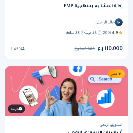
إدارة المشاريع بمنهجية PMP
خالد الراشدي
خا
4.9
(280)
18 درساً
35 ساعة
110.000 ر.ع
160.000 ر.ع
1,450
مميز
شهادة
التسويق الرقمي
أساسيات التسويق الرقمي