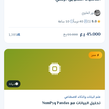
نور العلوي
5.0
(1)
40 درساً
10 ساعة
45.000 ر.ع
55.000 ر.ع
1,385
مميز
شهادة
علم البيانات والذكاء الاصطناعي
تحليل البيانات مع Pandas وNumPy