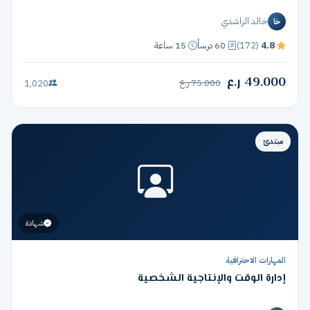
خالد الراشدي
خا
4.8
(172)
60 درساً
15 ساعة
49.000 ر.ع
75.000 ر.ع
1,020
مبتدئ
شهادة
المهارات الاحترافية
إدارة الوقت والإنتاجية الشخصية