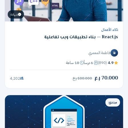
شهادة
ذكاء الأعمال
React.js — بناء تطبيقات ويب تفاعلية
فاطمة المعمري
فا
4.9
(890)
6 درساً
18 ساعة
70.000 ر.ع
100.000 ر.ع
4,202
مبتدئ