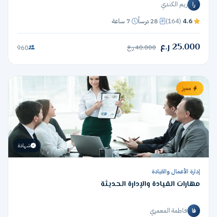
ريم الكندي
را
4.6
(164)
28 درساً
7 ساعة
25.000 ر.ع
40.000 ر.ع
960
مميز
شهادة
إدارة الأعمال والقيادة
مهارات القيادة والإدارة الحديثة
فاطمة المعمري
فا