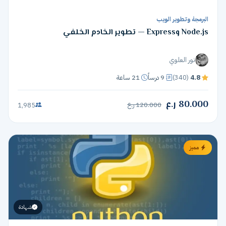
البرمجة وتطوير الويب
Node.js وExpress — تطوير الخادم الخلفي
نور العلوي
4.8
(340)
9 درساً
21 ساعة
80.000 ر.ع
120.000 ر.ع
1,985
مميز
شهادة