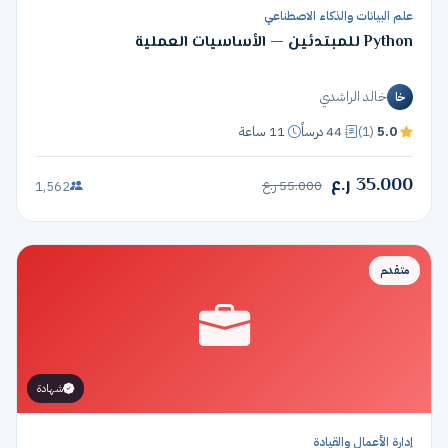
علم البيانات والذكاء الاصطناعي
Python للمبتدئين — الأساسيات العملية
خالد الراشدي
خا
5.0
(1)
44 درساً
11 ساعة
35.000 ر.ع
55.000 ر.ع
1,562
متقدم
شهادة
إدارة الأعمال والقيادة