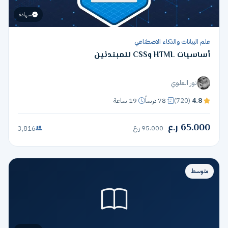
شهادة
علم البيانات والذكاء الاصطناعي
أساسيات HTML وCSS للمبتدئين
نور العلوي
4.8
(720)
78 درساً
19 ساعة
65.000 ر.ع
95.000 ر.ع
3,816
متوسط