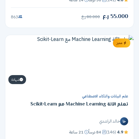
55.000 ر.ع
80.000 ر.ع
863
مميز
شهادة
علم البيانات والذكاء الاصطناعي
تعلم الآلة Machine Learning مع Scikit-Learn
خالد الراشدي
خا
4.9
(146)
84 درساً
21 ساعة