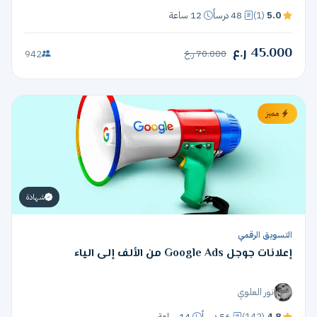
5.0
(1)
48 درساً
12 ساعة
45.000 ر.ع
70.000 ر.ع
942
مميز
شهادة
التسويق الرقمي
إعلانات جوجل Google Ads من الألف إلى الياء
نور العلوي
4.8
(142)
56 درساً
14 ساعة