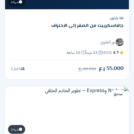
شهادة
لغة بايثون
جافاسكريبت من الصفر إلى الاحتراف
نور العلوي
4.7
(430)
23 درساً
15 ساعة
55.000 ر.ع
80.000 ر.ع
2,645
مبتدئ
شهادة